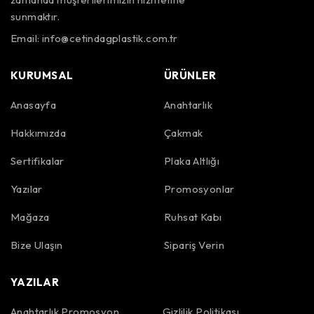
sunmaktır.
Email:
info@cetindagplastik.com.tr
KURUMSAL
ÜRÜNLER
Anasayfa
Anahtarlık
Hakkımızda
Çakmak
Sertifikalar
Plaka Altlığı
Yazılar
Promosyonlar
Mağaza
Ruhsat Kabı
Bize Ulaşın
Sipariş Verin
YAZILAR
Anahtarlık Promosyon
Gizlilik Politikası