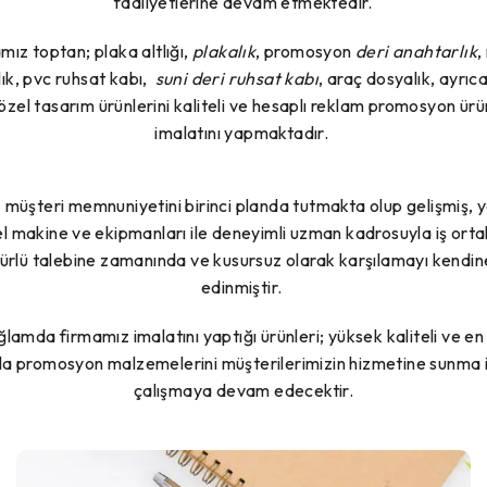
faaliyetlerine devam etmektedir.
mız toptan; plaka altlığı,
plakalık
, promosyon
deri anahtarlık
,
ık, pvc ruhsat kabı,
suni deri ruhsat kabı
, araç dosyalık, ayrıc
özel tasarım ürünlerini kaliteli ve hesaplı reklam promosyon ürü
imalatını yapmaktadır.
müşteri memnuniyetini birinci planda tutmakta olup gelişmiş, 
 makine ve ekipmanları ile deneyimli uzman kadrosuyla iş orta
türlü talebine zamanında ve kusursuz olarak karşılamayı kendine
edinmiştir.
lamda firmamız imalatını yaptığı ürünleri; yüksek kaliteli ve e
rla promosyon malzemelerini müşterilerimizin hizmetine sunma i
çalışmaya devam edecektir.