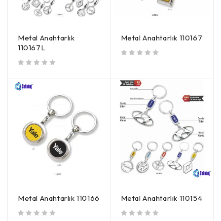
Metal Anahtarlık
Metal Anahtarlık 110167
110167L
5 üzerinden
oy aldı
5 üzerinden
oy aldı
Metal Anahtarlık 110166
Metal Anahtarlık 110154
5 üzerinden
oy aldı
5 üzerinden
oy aldı