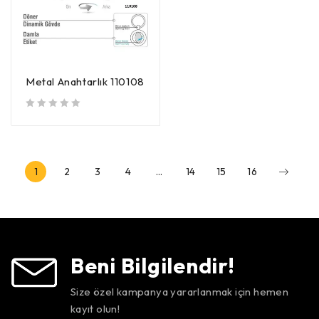
Metal Anahtarlık 110108
5 üzerinden
oy aldı
1
2
3
4
…
14
15
16
Beni Bilgilendir!
Size özel kampanya yararlanmak için hemen
kayıt olun!