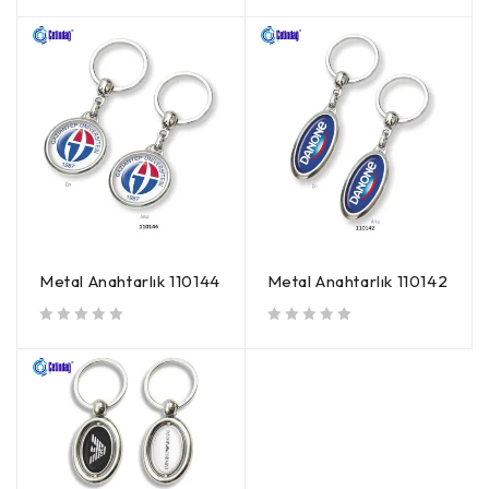
Metal Anahtarlık 110144
Metal Anahtarlık 110142
5 üzerinden
oy aldı
5 üzerinden
oy aldı