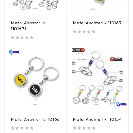
Metal Anahtarlık
Metal Anahtarlık 110167
110167L
5 üzerinden
oy aldı
5 üzerinden
oy aldı
Metal Anahtarlık 110166
Metal Anahtarlık 110154
5 üzerinden
oy aldı
5 üzerinden
oy aldı