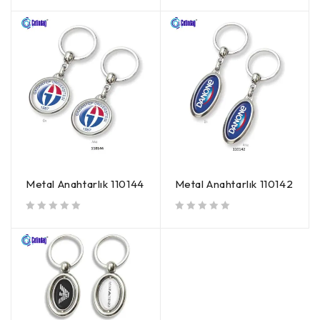
Metal Anahtarlık 110144
Metal Anahtarlık 110142
5 üzerinden
oy aldı
5 üzerinden
oy aldı