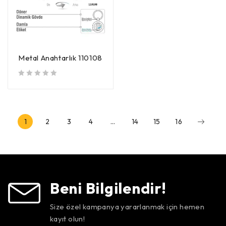
Metal Anahtarlık 110108
5 üzerinden
oy aldı
1
2
3
4
…
14
15
16
Beni Bilgilendir!
Size özel kampanya yararlanmak için hemen
kayıt olun!