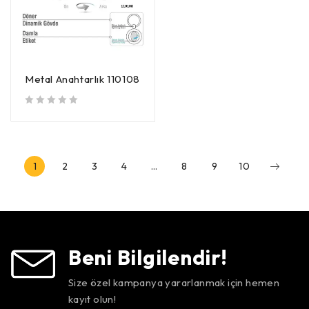
Metal Anahtarlık 110108
5 üzerinden
oy aldı
1
2
3
4
…
8
9
10
Beni Bilgilendir!
Size özel kampanya yararlanmak için hemen
kayıt olun!