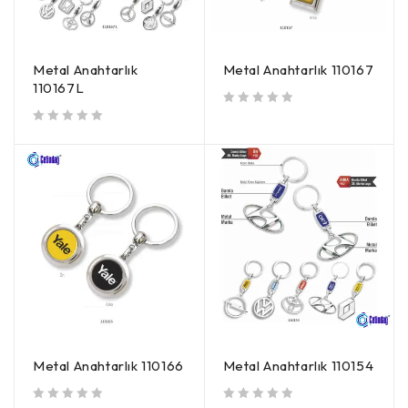
Metal Anahtarlık
Metal Anahtarlık 110167
110167L
5 üzerinden
oy aldı
5 üzerinden
oy aldı
Metal Anahtarlık 110166
Metal Anahtarlık 110154
5 üzerinden
oy aldı
5 üzerinden
oy aldı