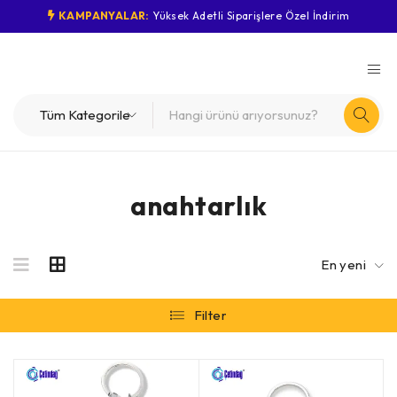
KAMPANYALAR:
Yüksek Adetli Siparişlere Özel İndirim
anahtarlık
En yeni
Filter