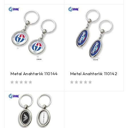
Metal Anahtarlık 110144
Metal Anahtarlık 110142
5 üzerinden
oy aldı
5 üzerinden
oy aldı