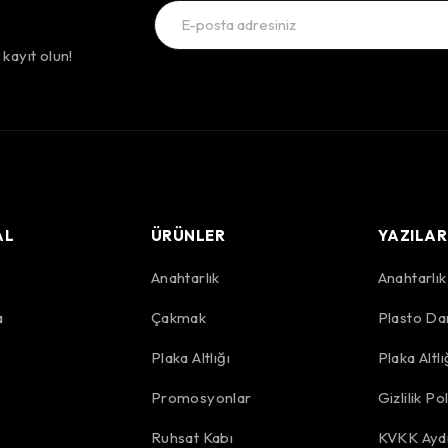
kayıt olun!
AL
ÜRÜNLER
YAZILAR
Anahtarlık
Anahtarlı
a
Çakmak
Plasto Da
r
Plaka Altlığı
Plaka Altl
Promosyonlar
Gizlilik Pol
Ruhsat Kabı
KVKK Aydı