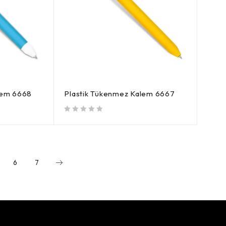
lem 6668
Plastik Tükenmez Kalem 6667
5 üzerinden
oy aldı
6
7