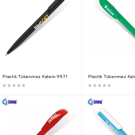
Plastik Tükenmez Kalem 9971
Plastik Tükenmez Ka
5 üzerinden
oy aldı
5 üzerinden
oy aldı