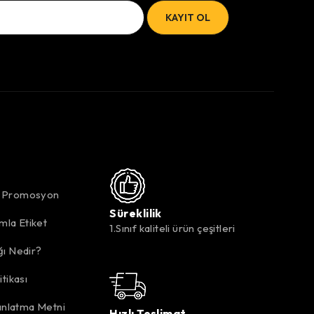
k Promosyon
Süreklilik
mla Etiket
1.Sınıf kaliteli ürün çeşitleri
ığı Nedir?
itikası
nlatma Metni
Hızlı Teslimat