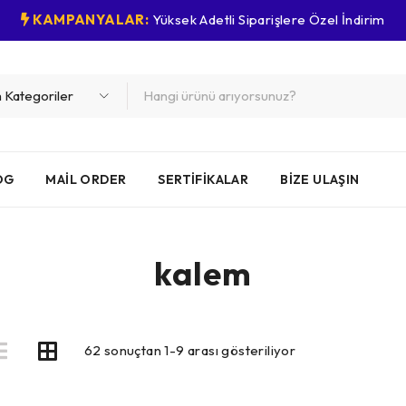
KAMPANYALAR:
Yüksek Adetli Siparişlere Özel İndirim
OG
MAIL ORDER
SERTIFIKALAR
BIZE ULAŞIN
kalem
62 sonuçtan 1-9 arası gösteriliyor