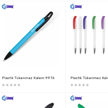
Plastik Tükenmez Kalem 9976
Plastik Tükenmez Ka
5 üzerinden
oy aldı
5 üzerinden
oy aldı