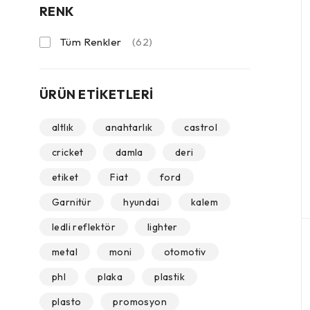
RENK
Tüm Renkler
(62)
ÜRÜN ETIKETLERI
altlık
anahtarlık
castrol
cricket
damla
deri
etiket
Fiat
ford
Garnitür
hyundai
kalem
ledli reflektör
lighter
metal
moni
otomotiv
phl
plaka
plastik
plasto
promosyon