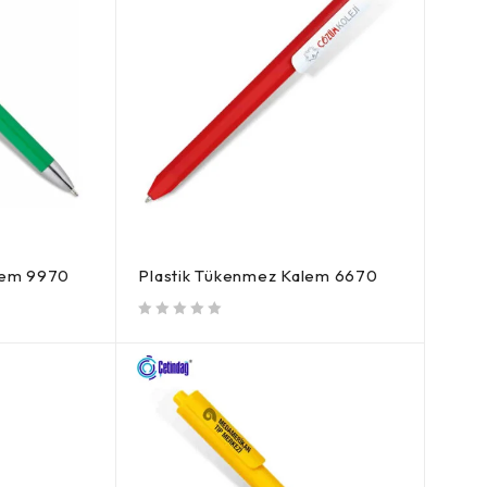
lem 9970
Plastik Tükenmez Kalem 6670
5 üzerinden
oy aldı