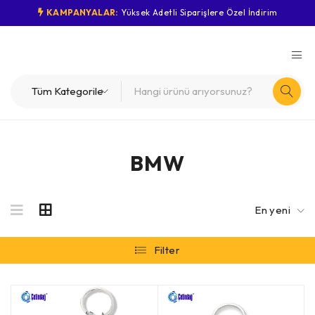
KAMPANYALAR:
Yüksek Adetli Siparişlere Özel İndirim
BMW
En yeni
Filter