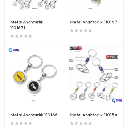
Metal Anahtarlık
Metal Anahtarlık 110167
110167L
5 üzerinden
oy aldı
5 üzerinden
oy aldı
Metal Anahtarlık 110166
Metal Anahtarlık 110154
5 üzerinden
oy aldı
5 üzerinden
oy aldı