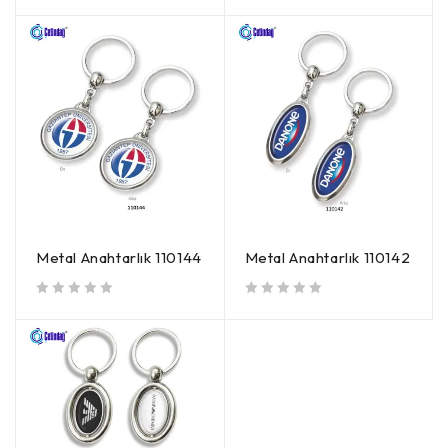
Metal Anahtarlık 110144
Metal Anahtarlık 110142
5 üzerinden
oy aldı
5 üzerinden
oy aldı