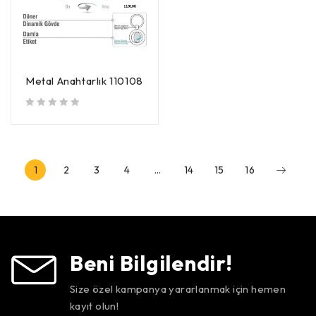
Metal Anahtarlık 110108
5 üzerinden
oy aldı
1
2
3
4
…
14
15
16
Beni Bilgilendir!
Size özel kampanya yararlanmak için hemen
kayıt olun!