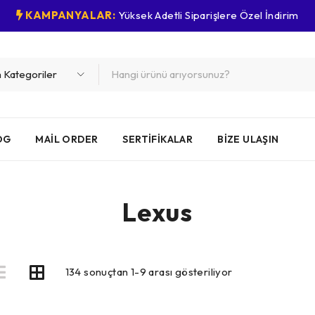
KAMPANYALAR:
Yüksek Adetli Siparişlere Özel İndirim
OG
MAIL ORDER
SERTIFIKALAR
BIZE ULAŞIN
Lexus
134 sonuçtan 1-9 arası gösteriliyor