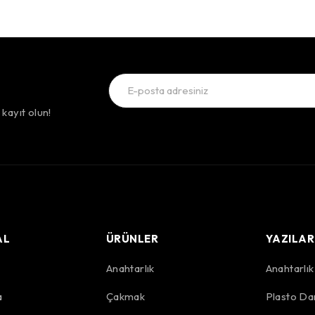
kayıt olun!
AL
ÜRÜNLER
YAZILAR
Anahtarlık
Anahtarlı
a
Çakmak
Plasto Da