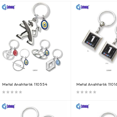
Metal Anahtarlık 110554
Metal Anahtarlık 1101
5 üzerinden
oy aldı
5 üzerinden
oy aldı