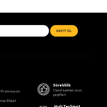
Süreklilik
1.Sınıf kaliteli ürün
k Promosyon
çeşitleri
mla Etiket
Hızlı Teslimat