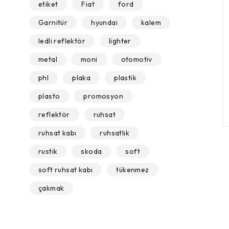
etiket
Fiat
ford
Garnitür
hyundai
kalem
ledli reflektör
lighter
metal
moni
otomotiv
phl
plaka
plastik
plasto
promosyon
reflektör
ruhsat
ruhsat kabı
ruhsatlık
rustik
skoda
soft
soft ruhsat kabı
tükenmez
çakmak