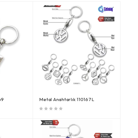
69
Metal Anahtarlık 110167L
5 üzerinden
oy aldı