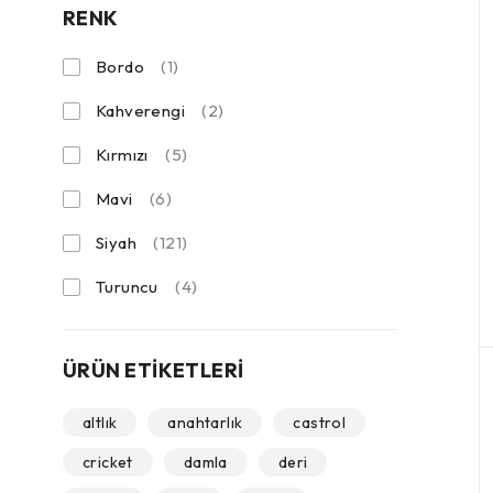
RENK
Bordo
(1)
Kahverengi
(2)
Kırmızı
(5)
Mavi
(6)
Siyah
(121)
Turuncu
(4)
ÜRÜN ETIKETLERI
altlık
anahtarlık
castrol
cricket
damla
deri