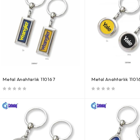
Metal Anahtarlık 110167
Metal Anahtarlık 1101
5 üzerinden
oy aldı
5 üzerinden
oy aldı