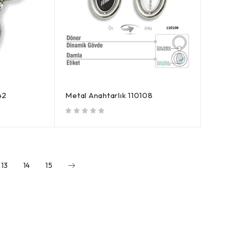
42
Metal Anahtarlık 110108
5 üzerinden
oy aldı
13
14
15