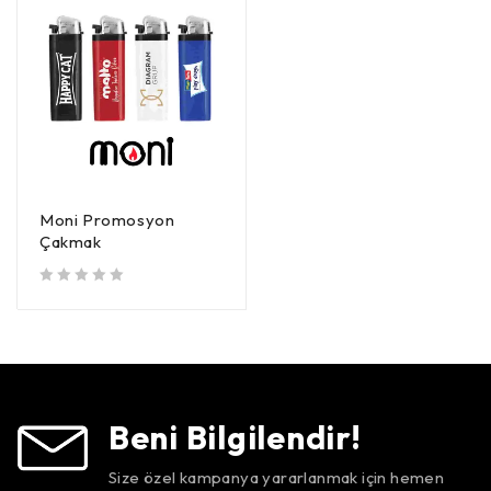
Moni Promosyon
Çakmak
5 üzerinden
oy aldı
Beni Bilgilendir!
Size özel kampanya yararlanmak için hemen