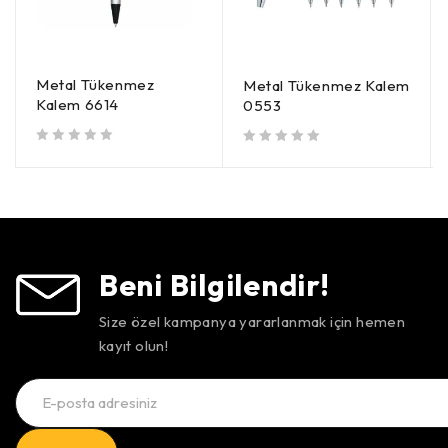
Metal Tükenmez
Metal Tükenmez Kalem
Kalem 6614
0553
5 üzerinden
oy aldı
5 üzerinden
oy aldı
Beni Bilgilendir!
Size özel kampanya yararlanmak için hemen
kayıt olun!