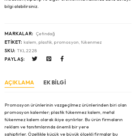
bilgi alabilirsiniz.
MARKALAR:
Çetindağ
ETIKET:
kalem
,
plastik
,
promosyon
,
tükenmez
SKU:
TKL2228
PAYLAŞ:
AÇIKLAMA
EK BILGI
Promosyon ürünlerinin vazgeçilmez ürünlerinden biri olan
promosyon kalemler; plastik tükenmez kalem, metal
tükenmez kalem olarak ikiye ayrılırlar. Bu ürün firmaların
reklam ve tanıtımlarında önemli bir yere
sahiptirler. Özellikle küçük ve büyük ölçekli firmalar bu