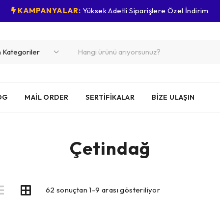
KAMPANYALAR:
Yüksek Adetli Siparişlere Özel İndirim
OG
MAIL ORDER
SERTIFIKALAR
BIZE ULAŞIN
Çetindağ
62 sonuçtan 1-9 arası gösteriliyor