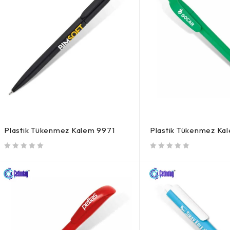
Plastik Tükenmez Kalem 9971
Plastik Tükenmez Ka
5 üzerinden
oy aldı
5 üzerinden
oy aldı