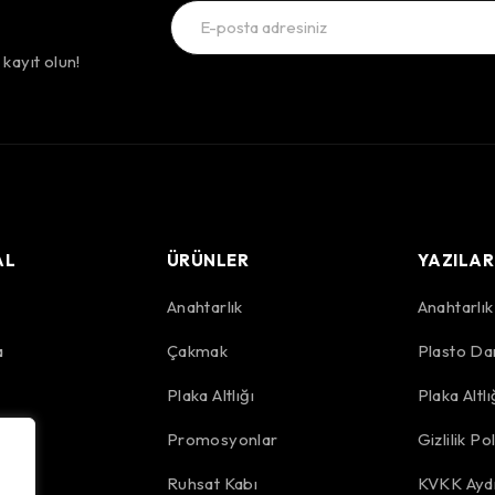
kayıt olun!
AL
ÜRÜNLER
YAZILAR
Anahtarlık
Anahtarlı
a
Çakmak
Plasto Da
r
Plaka Altlığı
Plaka Altl
Promosyonlar
Gizlilik Pol
Ruhsat Kabı
KVKK Aydı