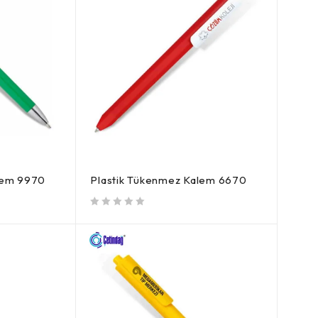
lem 9970
Plastik Tükenmez Kalem 6670
5 üzerinden
oy aldı