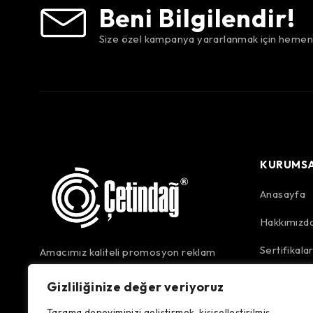
Beni Bilgilendir!
Size özel kampanya yararlanmak için hemen 
KURUMS
Anasayfa
Hakkımızd
Sertifikala
Amacımız kaliteli promosyon reklam
ürünlerini imalatını yapıp, en kısa
Yazılar
Gizliliğinize değer veriyoruz
zamanda müşterilerimizin hizmetine
sunmaktır.
Mağaza
Tarama deneyiminizi geliştirmek, kişiselleştirilmiş