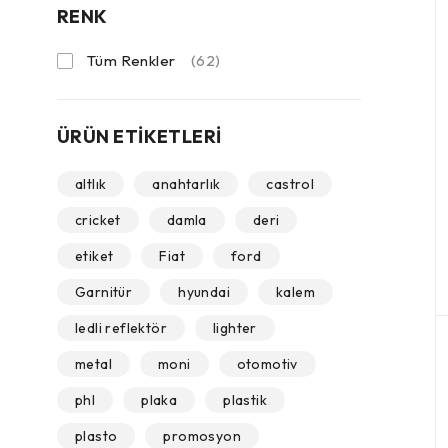
RENK
Tüm Renkler
(62)
ÜRÜN ETIKETLERI
altlık
anahtarlık
castrol
cricket
damla
deri
etiket
Fiat
ford
Garnitür
hyundai
kalem
ledli reflektör
lighter
metal
moni
otomotiv
phl
plaka
plastik
plasto
promosyon