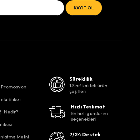
Süreklilik
1.Sınıf kaliteli ürün
k Promosyon
çeşitleri
mla Etiket
Hızlı Teslimat
ığı Nedir?
En hızlı gönderim
seçenekleri
itikası
7/24 Destek
nlatma Metni