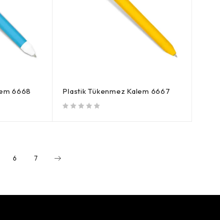
lem 6668
Plastik Tükenmez Kalem 6667
5 üzerinden
oy aldı
6
7