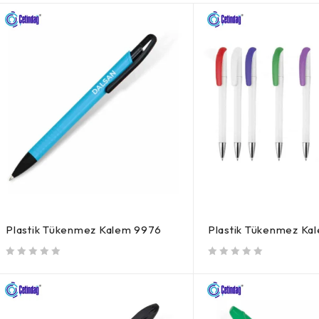
Plastik Tükenmez Kalem 9976
Plastik Tükenmez Ka
5 üzerinden
oy aldı
5 üzerinden
oy aldı