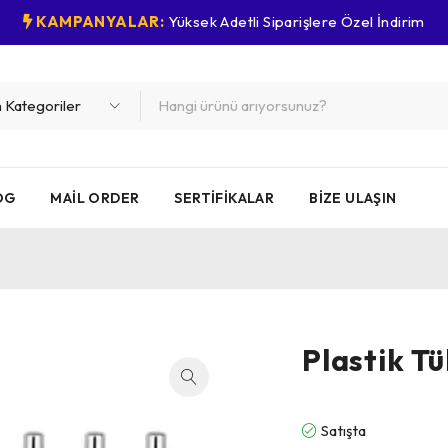
KAMPANYALAR:
Yüksek Adetli Siparişlere Özel İndirim
OG
MAIL ORDER
SERTIFIKALAR
BIZE ULAŞIN
Plastik T
Satışta