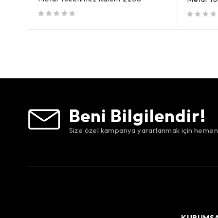
5 üzerinden
oy aldı
5 üzerinden
oy aldı
Beni Bilgilendir!
Size özel kampanya yararlanmak için hemen 
KURUMS