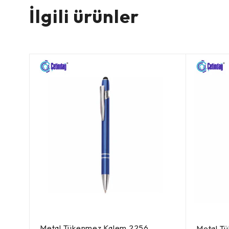
İlgili ürünler
Metal Tükenmez Kalem 2256
Metal T