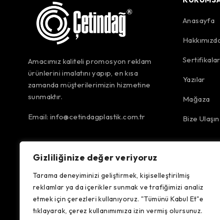
Anasayfa
Hakkımızd
Sertifikala
Amacımız kaliteli promosyon reklam
ürünlerini imalatını yapıp, en kısa
Yazılar
zamanda müşterilerimizin hizmetine
sunmaktır.
Mağaza
Email:
info@cetindagplastik.com.tr
Bize Ulaşın
Gizliliğinize değer veriyoruz
Tarama deneyiminizi geliştirmek, kişiselleştirilmiş
reklamlar ya da içerikler sunmak ve trafiğimizi analiz
etmek için çerezleri kullanıyoruz. "Tümünü Kabul Et"e
tıklayarak, çerez kullanımımıza izin vermiş olursunuz.