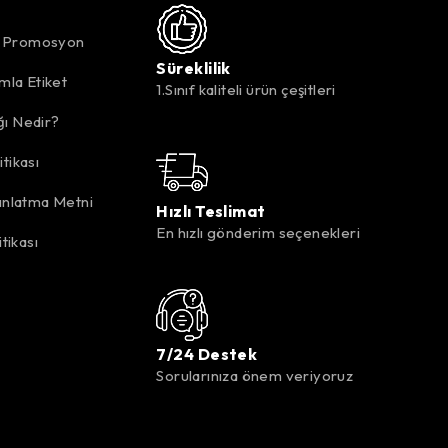
k Promosyon
Süreklilik
mla Etiket
1.Sınıf kaliteli ürün çeşitleri
ığı Nedir?
itikası
nlatma Metni
Hızlı Teslimat
En hızlı gönderim seçenekleri
tikası
7/24 Destek
Sorularınıza önem veriyoruz