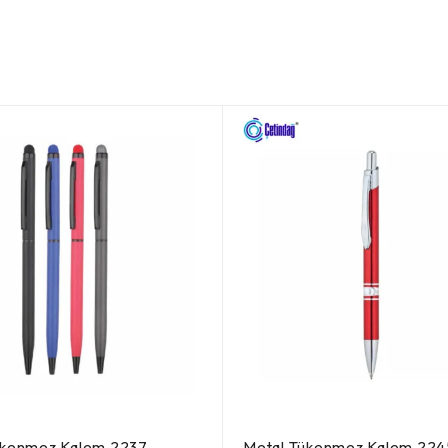
ükenmez Kalem 2237
Metal Tükenmez Kalem 224