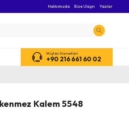
Hakkımızda
Bize Ulaşın
Yazılar
Müşteri Hizmetleri
+90 216 661 60 02
ükenmez Kalem 5548