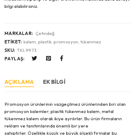
bilgi alabilirsiniz.
MARKALAR:
Çetindağ
ETIKET:
kalem
,
plastik
,
promosyon
,
tükenmez
SKU:
TKL9973
PAYLAŞ:
AÇIKLAMA
EK BILGI
Promosyon ürünlerinin vazgeçilmez ürünlerinden biri olan
promosyon kalemler; plastik tükenmez kalem, metal
tükenmez kalem olarak ikiye ayrılırlar. Bu ürün firmaların
reklam ve tanıtımlarında önemli bir yere
sahiptirler. Özellikle küçük ve büyük ölçekli firmalar bu