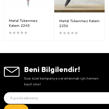
Metal Tükenmez
Metal Tükenmez Kalem
Kalem 2245
2236
5 üzerinden
oy aldı
5 üzerinden
oy aldı
Beni Bilgilendir!
Size özel kampanya yararlanmak için hemen
kayıt olun!