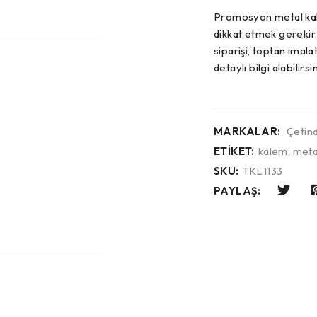
Promosyon metal kale
dikkat etmek gerekir.
siparişi, toptan imala
detaylı bilgi alabilirsin
MARKALAR:
Çetin
ETIKET:
kalem
,
meta
SKU:
TKL1133
PAYLAŞ: