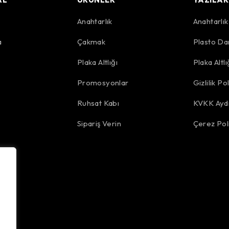
Anahtarlık
Anahtarlı
a
Çakmak
Plasto Da
r
Plaka Altlığı
Plaka Altl
Promosyonlar
Gizlilik Pol
Ruhsat Kabı
KVKK Aydı
Sipariş Verin
Çerez Poli