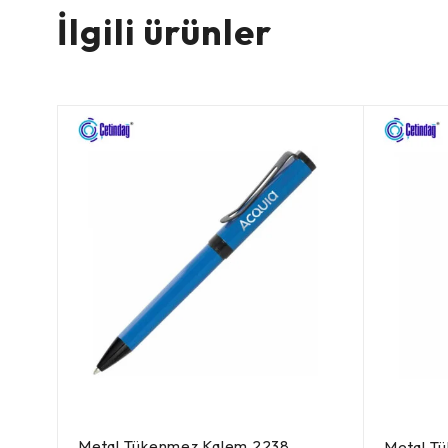
İlgili ürünler
Metal Tükenmez Kalem 2238
Metal T