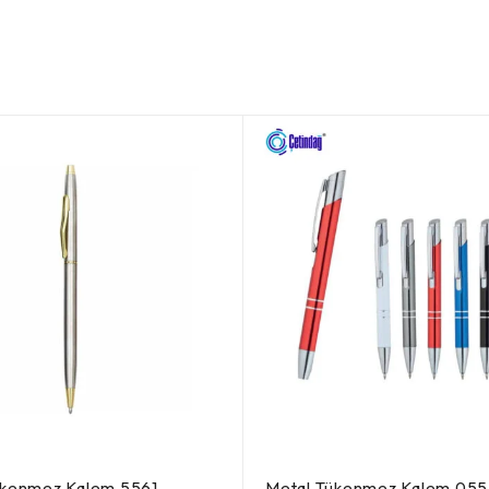
ükenmez Kalem 5561
Metal Tükenmez Kalem 055