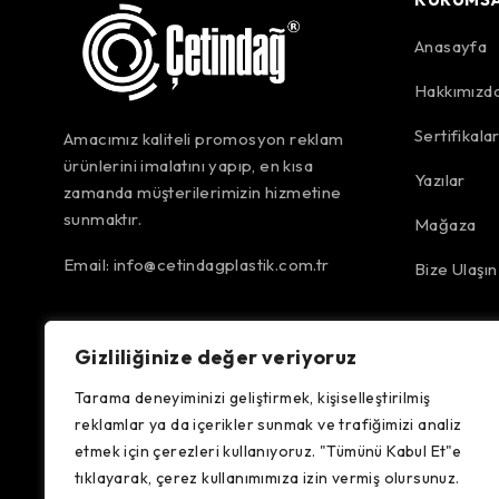
Anasayfa
Hakkımızd
Sertifikala
Amacımız kaliteli promosyon reklam
ürünlerini imalatını yapıp, en kısa
Yazılar
zamanda müşterilerimizin hizmetine
sunmaktır.
Mağaza
Email:
info@cetindagplastik.com.tr
Bize Ulaşın
Gizliliğinize değer veriyoruz
Tarama deneyiminizi geliştirmek, kişiselleştirilmiş
reklamlar ya da içerikler sunmak ve trafiğimizi analiz
etmek için çerezleri kullanıyoruz. "Tümünü Kabul Et"e
tıklayarak, çerez kullanımımıza izin vermiş olursunuz.