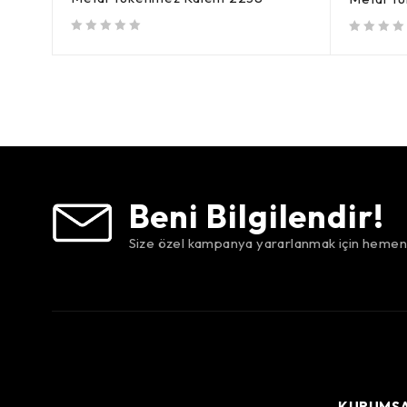
5 üzerinden
oy aldı
5 üzerinden
oy aldı
Beni Bilgilendir!
Size özel kampanya yararlanmak için hemen 
KURUMS