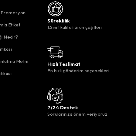
k Promosyon
Süreklilik
mla Etiket
1.Sınıf kaliteli ürün çeşitleri
ığı Nedir?
itikası
nlatma Metni
Hızlı Teslimat
En hızlı gönderim seçenekleri
tikası
7/24 Destek
Sorularınıza önem veriyoruz