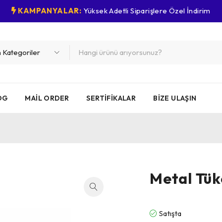
KAMPANYALAR:
Yüksek Adetli Siparişlere Özel İndirim
OG
MAIL ORDER
SERTIFIKALAR
BIZE ULAŞIN
Metal Tü
Satışta