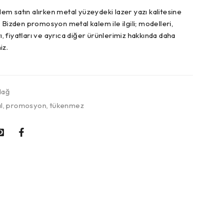
m satın alırken metal yüzeydeki lazer yazı kalitesine
 Bizden promosyon metal kalem ile ilgili; modelleri,
tı, fiyatları ve ayrıca diğer ürünlerimiz hakkında daha
iz.
dağ
l
,
promosyon
,
tükenmez