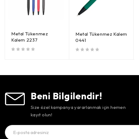
Metal Tükenmez
Metal Tükenmez Kalem
Kalem 2237
0441
5 üzerinden
oy aldı
5 üzerinden
oy aldı
Beni Bilgilendir!
Size özel kampanya yararlanmak için hemen
kayıt olun!