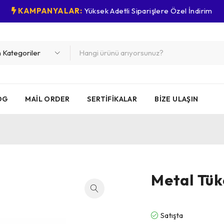
KAMPANYALAR:
Yüksek Adetli Siparişlere Özel İndirim
OG
MAIL ORDER
SERTIFIKALAR
BIZE ULAŞIN
Metal Tü
Satışta