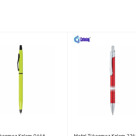
ükenmez Kalem 0446
Metal Tükenmez Kalem 224