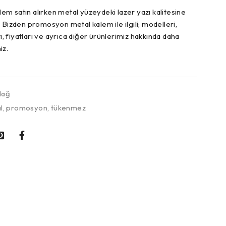
m satın alırken metal yüzeydeki lazer yazı kalitesine
 Bizden promosyon metal kalem ile ilgili; modelleri,
tı, fiyatları ve ayrıca diğer ürünlerimiz hakkında daha
iz.
dağ
l
,
promosyon
,
tükenmez