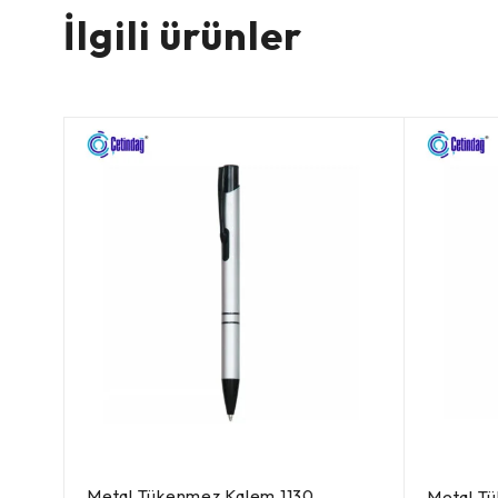
İlgili ürünler
Metal Tükenmez Kalem 1130
Metal T