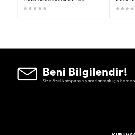
5 üzerinden
oy aldı
5 üzerinden
oy aldı
Beni Bilgilendir!
Size özel kampanya yararlanmak için hemen 
KURUMS