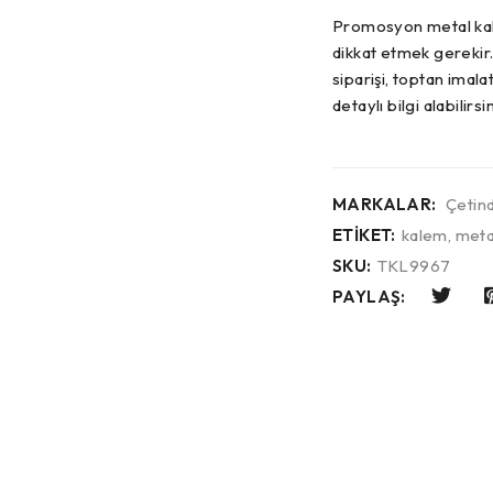
Promosyon metal kale
dikkat etmek gerekir.
siparişi, toptan imala
detaylı bilgi alabilirsin
MARKALAR:
Çetin
ETIKET:
kalem
,
meta
SKU:
TKL9967
PAYLAŞ: