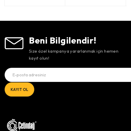
5 üzerinden
oy aldı
5 üzerinden
oy aldı
Beni Bilgilendir!
Size özel kampanya yararlanmak için hemen
kayıt olun!