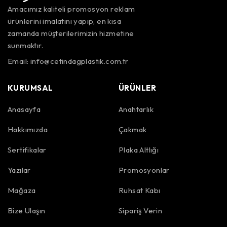
Amacımız kaliteli promosyon reklam
ürünlerini imalatını yapıp, en kısa
zamanda müşterilerimizin hizmetine
sunmaktır.
Email:
info@cetindagplastik.com.tr
KURUMSAL
ÜRÜNLER
Anasayfa
Anahtarlık
Hakkımızda
Çakmak
Sertifikalar
Plaka Altlığı
Yazılar
Promosyonlar
Mağaza
Ruhsat Kabı
Bize Ulaşın
Sipariş Verin