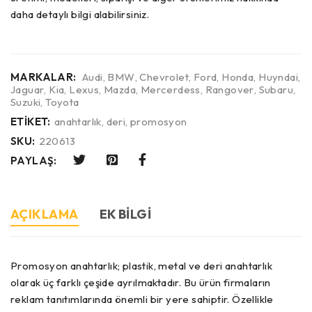
daha detaylı bilgi alabilirsiniz.
MARKALAR:
Audi
,
BMW
,
Chevrolet
,
Ford
,
Honda
,
Huyndai
,
Jaguar
,
Kia
,
Lexus
,
Mazda
,
Mercerdess
,
Rangover
,
Subaru
,
Suzuki
,
Toyota
ETIKET:
anahtarlık
,
deri
,
promosyon
SKU:
220613
PAYLAŞ:
AÇIKLAMA
EK BILGI
Promosyon anahtarlık; plastik, metal ve deri anahtarlık
olarak üç farklı çeşide ayrılmaktadır. Bu ürün firmaların
reklam tanıtımlarında önemli bir yere sahiptir. Özellikle