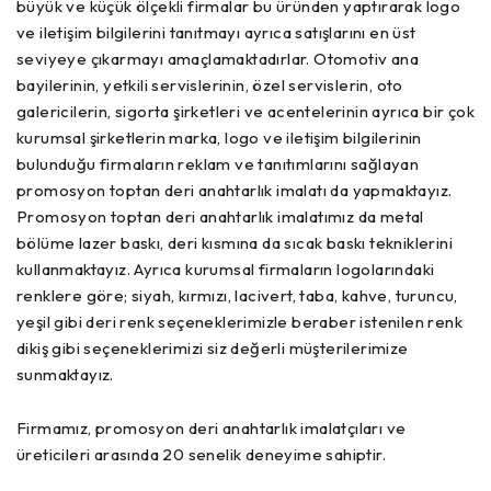
büyük ve küçük ölçekli firmalar bu üründen yaptırarak logo
ve iletişim bilgilerini tanıtmayı ayrıca satışlarını en üst
seviyeye çıkarmayı amaçlamaktadırlar. Otomotiv ana
bayilerinin, yetkili servislerinin, özel servislerin, oto
galericilerin, sigorta şirketleri ve acentelerinin ayrıca bir çok
kurumsal şirketlerin marka, logo ve iletişim bilgilerinin
bulunduğu firmaların reklam ve tanıtımlarını sağlayan
promosyon toptan deri anahtarlık imalatı da yapmaktayız.
Promosyon toptan deri anahtarlık imalatımız da metal
bölüme lazer baskı, deri kısmına da sıcak baskı tekniklerini
kullanmaktayız. Ayrıca kurumsal firmaların logolarındaki
renklere göre; siyah, kırmızı, lacivert, taba, kahve, turuncu,
yeşil gibi deri renk seçeneklerimizle beraber istenilen renk
dikiş gibi seçeneklerimizi siz değerli müşterilerimize
sunmaktayız.
Firmamız, promosyon deri anahtarlık imalatçıları ve
üreticileri arasında 20 senelik deneyime sahiptir.