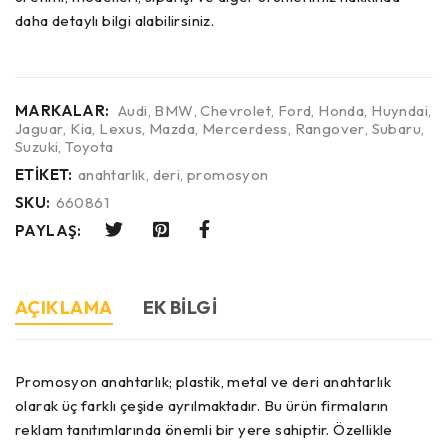
daha detaylı bilgi alabilirsiniz.
MARKALAR:
Audi
,
BMW
,
Chevrolet
,
Ford
,
Honda
,
Huyndai
,
Jaguar
,
Kia
,
Lexus
,
Mazda
,
Mercerdess
,
Rangover
,
Subaru
,
Suzuki
,
Toyota
ETIKET:
anahtarlık
,
deri
,
promosyon
SKU:
660861
PAYLAŞ:
AÇIKLAMA
EK BILGI
Promosyon anahtarlık; plastik, metal ve deri anahtarlık
olarak üç farklı çeşide ayrılmaktadır. Bu ürün firmaların
reklam tanıtımlarında önemli bir yere sahiptir. Özellikle