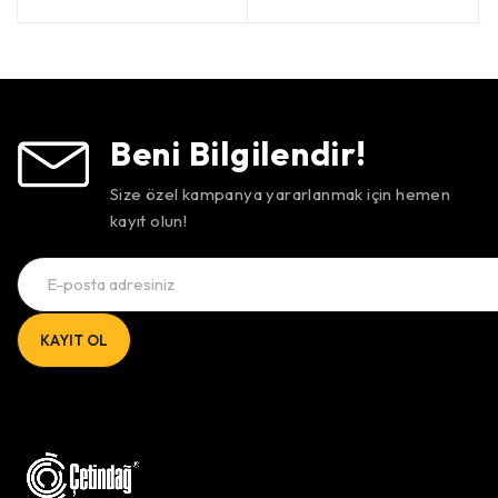
5 üzerinden
oy aldı
5 üzerinden
oy aldı
Beni Bilgilendir!
Size özel kampanya yararlanmak için hemen
kayıt olun!