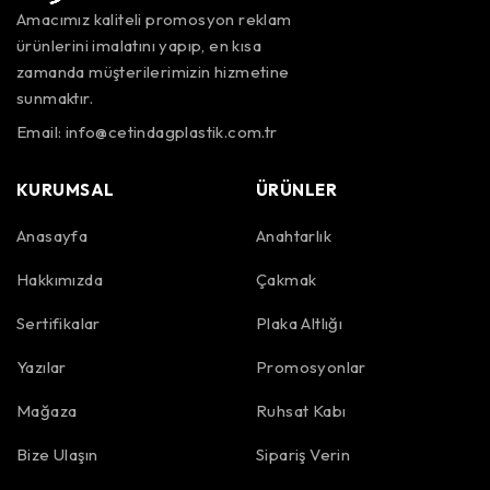
Amacımız kaliteli promosyon reklam
ürünlerini imalatını yapıp, en kısa
zamanda müşterilerimizin hizmetine
sunmaktır.
Email:
info@cetindagplastik.com.tr
KURUMSAL
ÜRÜNLER
Anasayfa
Anahtarlık
Hakkımızda
Çakmak
Sertifikalar
Plaka Altlığı
Yazılar
Promosyonlar
Mağaza
Ruhsat Kabı
Bize Ulaşın
Sipariş Verin