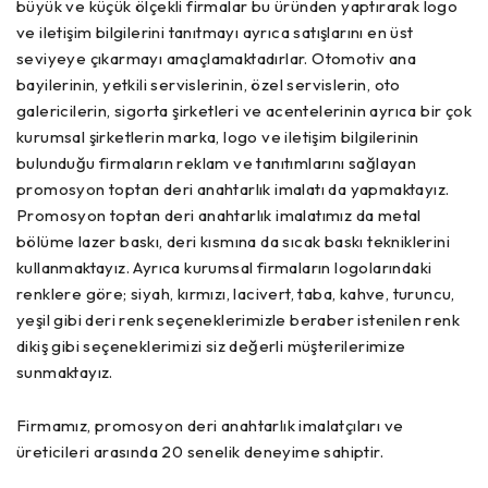
büyük ve küçük ölçekli firmalar bu üründen yaptırarak logo
ve iletişim bilgilerini tanıtmayı ayrıca satışlarını en üst
seviyeye çıkarmayı amaçlamaktadırlar. Otomotiv ana
bayilerinin, yetkili servislerinin, özel servislerin, oto
galericilerin, sigorta şirketleri ve acentelerinin ayrıca bir çok
kurumsal şirketlerin marka, logo ve iletişim bilgilerinin
bulunduğu firmaların reklam ve tanıtımlarını sağlayan
promosyon toptan deri anahtarlık imalatı da yapmaktayız.
Promosyon toptan deri anahtarlık imalatımız da metal
bölüme lazer baskı, deri kısmına da sıcak baskı tekniklerini
kullanmaktayız. Ayrıca kurumsal firmaların logolarındaki
renklere göre; siyah, kırmızı, lacivert, taba, kahve, turuncu,
yeşil gibi deri renk seçeneklerimizle beraber istenilen renk
dikiş gibi seçeneklerimizi siz değerli müşterilerimize
sunmaktayız.
Firmamız, promosyon deri anahtarlık imalatçıları ve
üreticileri arasında 20 senelik deneyime sahiptir.