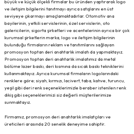
büyük ve küçük ölçekli firmalar bu üründen yaptırarak logo
ve iletişim bilgilerini tanıtmayı ayrıca satışlarını en üst
seviyeye çıkarmayı amaçlamaktadırlar. Otomotiv ana
bayilerinin, yetkili servislerinin, özel servislerin, oto
galericilerin, sigorta şirketleri ve acentelerinin ayrıca bir çok
kurumsal şirketlerin marka, logo ve iletişim bilgilerinin
bulunduğu firmaların reklam ve tanıtımlarını sağlayan
promosyon toptan deri anahtarlık imalatı da yapmaktayız.
Promosyon toptan deri anahtarlık imalatımız da metal
bölüme lazer baskı, deri kısmına da sıcak baskı tekniklerini
kullanmaktayız. Ayrıca kurumsal firmaların logolarındaki
renklere göre; siyah, kırmızı, lacivert, taba, kahve, turuncu,
yeşil gibi deri renk seçeneklerimizle beraber istenilen renk
dikiş gibi seçeneklerimizi siz değerli müşterilerimize
sunmaktayız.
Firmamız, promosyon deri anahtarlık imalatçıları ve
üreticileri arasında 20 senelik deneyime sahiptir.