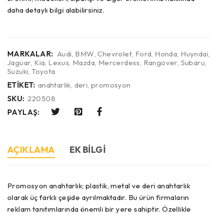
daha detaylı bilgi alabilirsiniz.
MARKALAR:
Audi
,
BMW
,
Chevrolet
,
Ford
,
Honda
,
Huyndai
,
Jaguar
,
Kia
,
Lexus
,
Mazda
,
Mercerdess
,
Rangover
,
Subaru
,
Suzuki
,
Toyota
ETIKET:
anahtarlık
,
deri
,
promosyon
SKU:
220508
PAYLAŞ:
AÇIKLAMA
EK BILGI
Promosyon anahtarlık; plastik, metal ve deri anahtarlık
olarak üç farklı çeşide ayrılmaktadır. Bu ürün firmaların
reklam tanıtımlarında önemli bir yere sahiptir. Özellikle