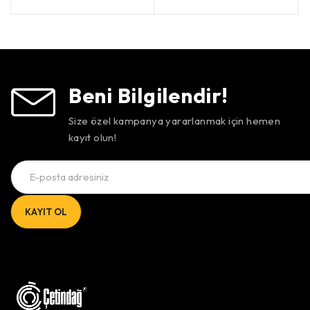
5 üzerinden
oy aldı
5 üzerinden
oy aldı
Beni Bilgilendir!
Size özel kampanya yararlanmak için hemen
kayıt olun!