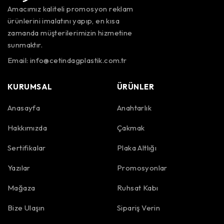
Amacımız kaliteli promosyon reklam
ürünlerini imalatını yapıp, en kısa
zamanda müşterilerimizin hizmetine
sunmaktır.
Email:
info@cetindagplastik.com.tr
KURUMSAL
ÜRÜNLER
Anasayfa
Anahtarlık
Hakkımızda
Çakmak
Sertifikalar
Plaka Altlığı
Yazılar
Promosyonlar
Mağaza
Ruhsat Kabı
Bize Ulaşın
Sipariş Verin