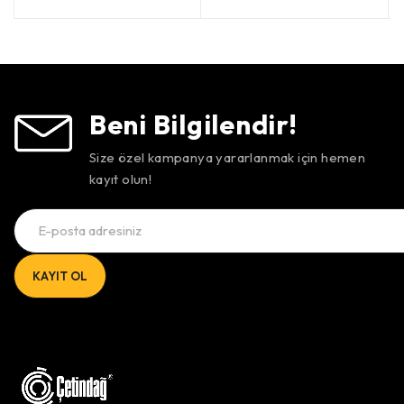
5 üzerinden
oy aldı
Beni Bilgilendir!
Size özel kampanya yararlanmak için hemen
kayıt olun!