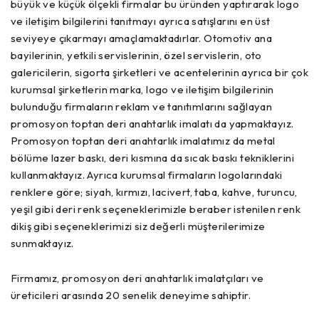
büyük ve küçük ölçekli firmalar bu üründen yaptırarak logo
ve iletişim bilgilerini tanıtmayı ayrıca satışlarını en üst
seviyeye çıkarmayı amaçlamaktadırlar. Otomotiv ana
bayilerinin, yetkili servislerinin, özel servislerin, oto
galericilerin, sigorta şirketleri ve acentelerinin ayrıca bir çok
kurumsal şirketlerin marka, logo ve iletişim bilgilerinin
bulunduğu firmaların reklam ve tanıtımlarını sağlayan
promosyon toptan deri anahtarlık imalatı da yapmaktayız.
Promosyon toptan deri anahtarlık imalatımız da metal
bölüme lazer baskı, deri kısmına da sıcak baskı tekniklerini
kullanmaktayız. Ayrıca kurumsal firmaların logolarındaki
renklere göre; siyah, kırmızı, lacivert, taba, kahve, turuncu,
yeşil gibi deri renk seçeneklerimizle beraber istenilen renk
dikiş gibi seçeneklerimizi siz değerli müşterilerimize
sunmaktayız.
Firmamız, promosyon deri anahtarlık imalatçıları ve
üreticileri arasında 20 senelik deneyime sahiptir.