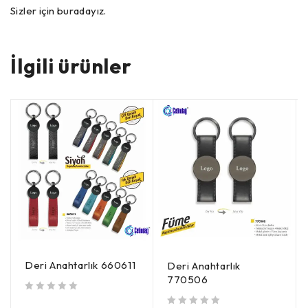
Sizler için buradayız.
İlgili ürünler
Deri Anahtarlık 660611
Deri Anahtarlık
770506
5 üzerinden
oy aldı