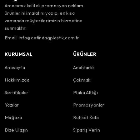
Amacımız kaliteli promosyon reklam
ürünlerini imalatını yapıp, en kısa
zamanda müşterilerimizin hizmetine
sunmaktır.
Email:
info@cetindagplastik.com.tr
KURUMSAL
ÜRÜNLER
Anasayfa
Anahtarlık
Hakkımızda
Çakmak
Sertifikalar
Plaka Altlığı
Yazılar
Promosyonlar
Mağaza
Ruhsat Kabı
Bize Ulaşın
Sipariş Verin