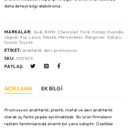
daha detaylı bilgi alabilirsiniz.
MARKALAR:
Audi
,
BMW
,
Chevrolet
,
Ford
,
Honda
,
Huyndai
,
Jaguar
,
Kia
,
Lexus
,
Mazda
,
Mercerdess
,
Rangover
,
Subaru
,
Suzuki
,
Toyota
ETIKET:
anahtarlık
,
deri
,
promosyon
SKU:
550505
PAYLAŞ:
AÇIKLAMA
EK BILGI
Promosyon anahtarlık; plastik, metal ve deri anahtarlık
olarak üç farklı çeşide ayrılmaktadır. Bu ürün firmaların
reklam tanıtımlarında önemli bir yere sahiptir. Özellikle