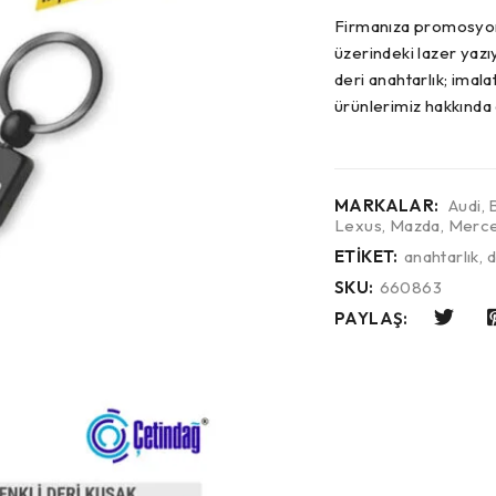
Firmanıza promosyon 
üzerindeki lazer yaz
deri anahtarlık; imalat
ürünlerimiz hakkında d
MARKALAR:
Audi
,
Lexus
,
Mazda
,
Merce
ETIKET:
anahtarlık
,
d
SKU:
660863
PAYLAŞ: