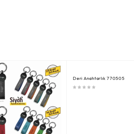
Deri Anahtarlık 770505
5 üzerinden
oy aldı