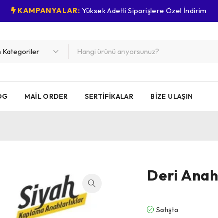
KAMPANYALAR:
Yüksek Adetli Siparişlere Özel İndirim
OG
MAIL ORDER
SERTIFIKALAR
BIZE ULAŞIN
Deri Anah
Satışta