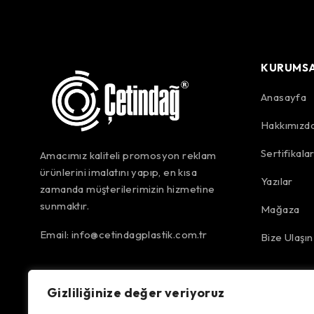
KURUMS
Anasayfa
Hakkımızd
Sertifikala
Amacımız kaliteli promosyon reklam
ürünlerini imalatını yapıp, en kısa
Yazılar
zamanda müşterilerimizin hizmetine
sunmaktır.
Mağaza
Email:
info@cetindagplastik.com.tr
Bize Ulaşın
Gizliliğinize değer veriyoruz