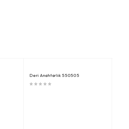
TÜKEN
Deri Anahtarlık 550505
5 üzerinden
oy aldı