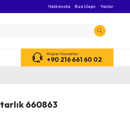
Hakkımızda
Bize Ulaşın
Yazılar
Müşteri Hizmetleri
+90 216 661 60 02
tarlık 660863