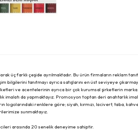
arak üç farklı çeşide ayrılmaktadır. Bu ürün firmaların reklam tanı
şim bilgilerini tanıtmayı ayrıca satışlarını en üst seviyeye çıkarma
şirketleri ve acentelerinin ayrıca bir çok kurumsal şirketlerin mark
ık imalatı da yapmaktayız. Promosyon toptan deri anahtarlık imala
rın logolarındaki renklere göre; siyah, kırmızı, lacivert, taba, kah
erilerimize sunmaktayız.
cileri arasında 20 senelik deneyime sahiptir.