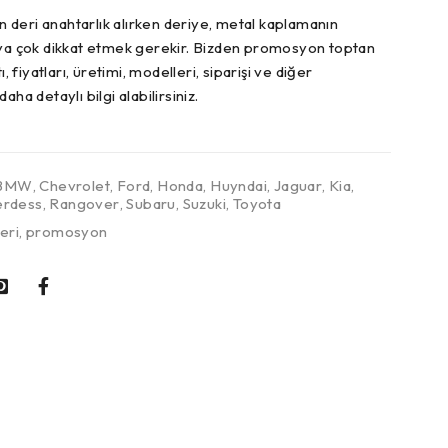
deri anahtarlık alırken deriye, metal kaplamanın
ıya çok dikkat etmek gerekir. Bizden promosyon toptan
ı, fiyatları, üretimi, modelleri, siparişi ve diğer
aha detaylı bilgi alabilirsiniz.
BMW
,
Chevrolet
,
Ford
,
Honda
,
Huyndai
,
Jaguar
,
Kia
,
rdess
,
Rangover
,
Subaru
,
Suzuki
,
Toyota
eri
,
promosyon