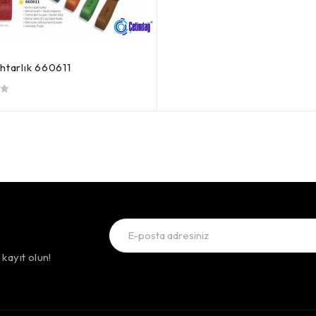
htarlık 660611
kayıt olun!