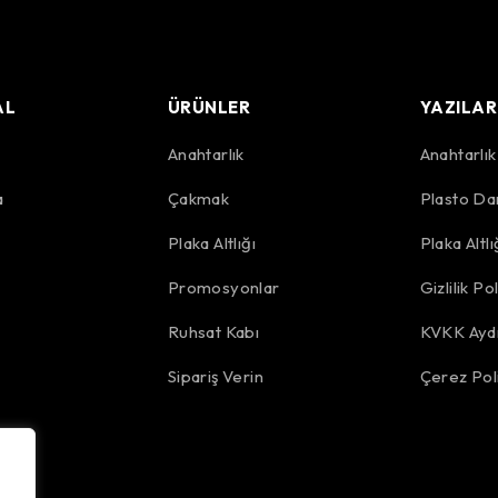
AL
ÜRÜNLER
YAZILAR
Anahtarlık
Anahtarlı
a
Çakmak
Plasto Da
r
Plaka Altlığı
Plaka Altl
Promosyonlar
Gizlilik Pol
Ruhsat Kabı
KVKK Aydı
Sipariş Verin
Çerez Poli