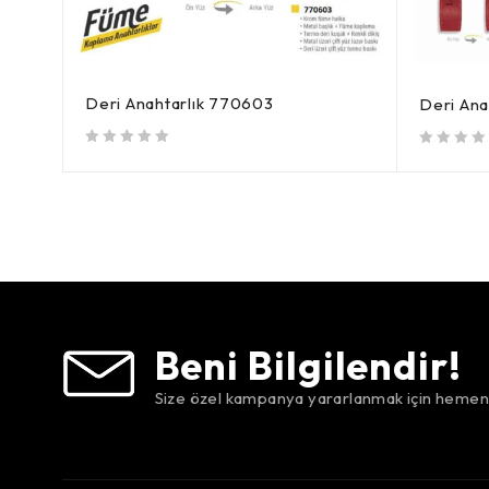
Deri Anahtarlık 770603
Deri Ana
5 üzerinden
oy aldı
5 üzerinden
oy aldı
Beni Bilgilendir!
Size özel kampanya yararlanmak için hemen 